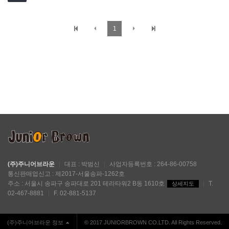
1
(주)주니어브라운
|
대표 : 박범신
|
사업자등록번호 : 264-86-00758
통신판매업신고 : 제2017-서울송파-1262호
주소 : 서울시 송파구 송파대로 201 테라타워2 B동 1610호
|
T.
상세지도
02-467-8881
|
F. 02-881-5137
(주)주니어브라운 정보
© 2017 JUNIORBROWN CO.LTD. All Rights Reserved.