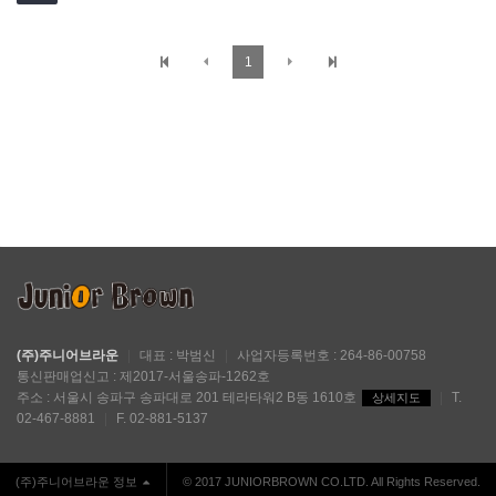
1
(주)주니어브라운
|
대표 : 박범신
|
사업자등록번호 : 264-86-00758
통신판매업신고 : 제2017-서울송파-1262호
주소 : 서울시 송파구 송파대로 201 테라타워2 B동 1610호
|
T.
상세지도
02-467-8881
|
F. 02-881-5137
(주)주니어브라운 정보
© 2017 JUNIORBROWN CO.LTD. All Rights Reserved.