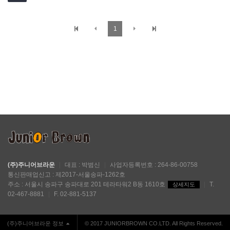
1
(주)주니어브라운
|
대표 : 박범신
|
사업자등록번호 : 264-86-00758
통신판매업신고 : 제2017-서울송파-1262호
주소 : 서울시 송파구 송파대로 201 테라타워2 B동 1610호
|
T.
상세지도
02-467-8881
|
F. 02-881-5137
(주)주니어브라운 정보
© 2017 JUNIORBROWN CO.LTD. All Rights Reserved.